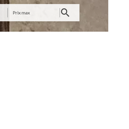
nvirons ? Votre agence Maisons Lumières vous propose
a gestion de votre patrimoine.
 de votre situation... À vous de